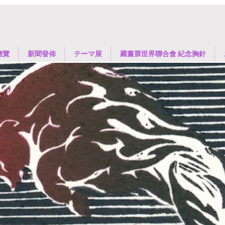
總覽
新聞發佈
​テーマ展
藏書票世界聯合會 紀念胸針