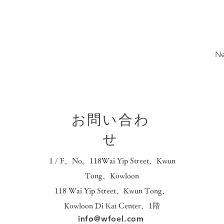
Ne
お問い合わ
せ
1 / F、No。118Wai Yip Street、Kwun
Tong、Kowloon
118 Wai Yip Street、Kwun Tong、
Kowloon
Di
Kai
Center、1階
info@wfoel.com