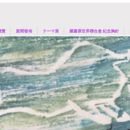
總覽
新聞發佈
​テーマ展
藏書票世界聯合會 紀念胸針