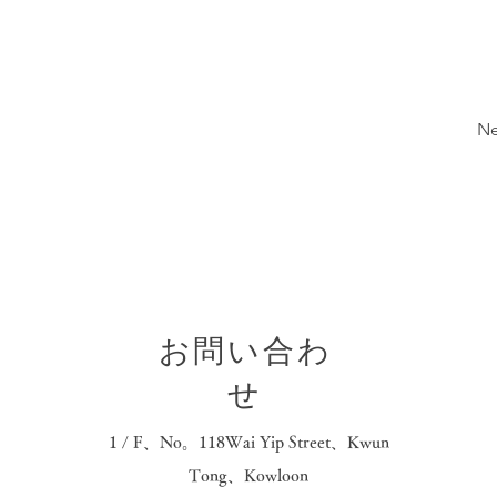
Ne
お問い合わ
せ
1 / F、No。118Wai Yip Street、Kwun
Tong、Kowloon